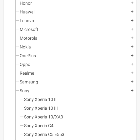
Honor
add
Huawei
add
Lenovo
add
Microsoft
add
Motorola
add
Nokia
add
OnePlus
add
Oppo
add
Realme
add
Samsung
add
Sony
add
Sony Xperia 10 II
Sony Xperia 10 III
Sony Xperia 10/XA3
Sony Xperia C4
Sony Xperia C5 E553