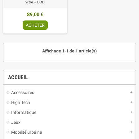
vitre + LCD
89,00 €
ACHETER
Affichage 1-1 de 1 article(s)
ACCUEIL
Accessoires
add
High Tech
add
Informatique
add
Jeux
add
Mobilité urbaine
add