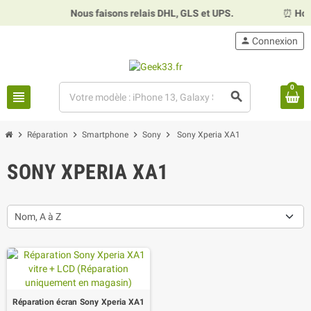
Nous faisons relais DHL, GLS et UPS.
⏰
Horaires :
Ma
person
Connexion
0
view_headline
search
chevron_right
chevron_right
chevron_right
chevron_right
Réparation
Smartphone
Sony
Sony Xperia XA1
SONY XPERIA XA1
Nom, A à Z
Réparation écran Sony Xperia XA1