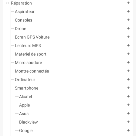
Réparation
add
Aspirateur
add
Consoles
add
Drone
add
Ecran GPS Voiture
add
Lecteurs MP3
add
Materiel de sport
add
Micro soudure
add
Montre connectée
add
Ordinateur
add
Smartphone
add
Alcatel
add
Apple
add
Asus
add
Blackview
add
Google
add