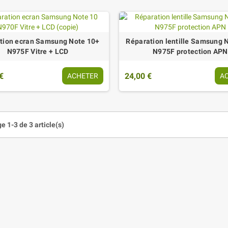
tion ecran Samsung Note 10+
Réparation lentille Samsung 
N975F Vitre + LCD
N975F protection APN
€
24,00 €
ACHETER
A
e 1-3 de 3 article(s)