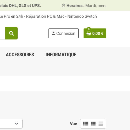
 DHL, GLS et UPS.
⏰
Horaires :
Mardi, mercredi et vendredi
ace Pro en 24h - Réparation PC & Mac - Nintendo Switch
0
search
person
Connexion
0,00 €
ACCESSOIRES
INFORMATIQUE
view_comfy
view_list
view_headline
Vue