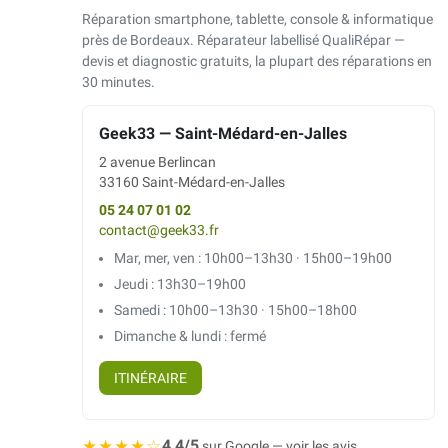
Réparation smartphone, tablette, console & informatique
près de Bordeaux. Réparateur labellisé QualiRépar —
devis et diagnostic gratuits, la plupart des réparations en
30 minutes.
Geek33 — Saint-Médard-en-Jalles
2 avenue Berlincan
33160 Saint-Médard-en-Jalles
05 24 07 01 02
contact@geek33.fr
Mar, mer, ven : 10h00–13h30 · 15h00–19h00
Jeudi : 13h30–19h00
Samedi : 10h00–13h30 · 15h00–18h00
Dimanche & lundi : fermé
ITINÉRAIRE
★★★★☆
4,4/5
sur Google — voir les avis