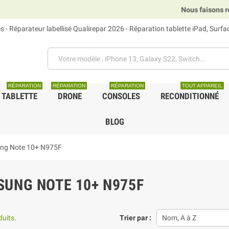
Nous faisons relais
 - Réparateur labellisé Qualirepar 2026 - Réparation tablette iPad, Surf
RÉPARATION
RÉPARATION
RÉPARATION
TOUT APPAREIL
TABLETTE
DRONE
CONSOLES
RECONDITIONNÉ
BLOG
ng Note 10+ N975F
UNG NOTE 10+ N975F
duits.
Trier par :
Nom, A à Z