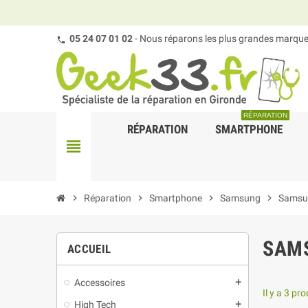
05 24 07 01 02
- Nous réparons les plus grandes marques
RÉPARATION
RÉPARATION
SMARTPHONE
view_headline
chevron_right
Réparation
chevron_right
Smartphone
chevron_right
Samsung
chevron_right
Samsu
SAMS
ACCUEIL
Accessoires
add
Il y a 3 pro
High Tech
add