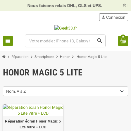
Nous faisons relais DHL, GLS et UPS.
⏰
Horaires :
person
Connexion
0
view_headline
search
chevron_right
chevron_right
chevron_right
chevron_right
Réparation
Smartphone
Honor
Honor Magic 5 Lite
HONOR MAGIC 5 LITE
Nom, A à Z
Réparation écran Honor Magic 5
Lite Vitre + LCD