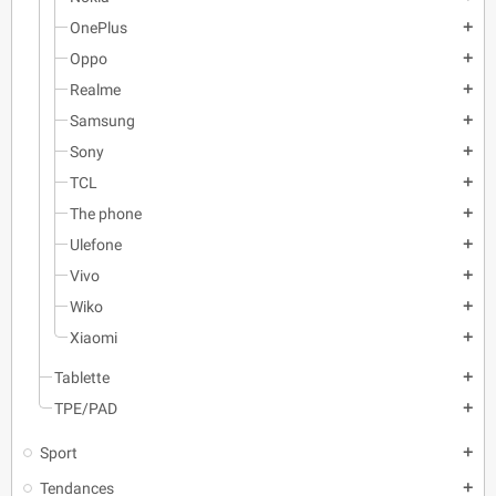
OnePlus
add
Oppo
add
Realme
add
Samsung
add
Sony
add
TCL
add
The phone
add
Ulefone
add
Vivo
add
Wiko
add
Xiaomi
add
Tablette
add
TPE/PAD
add
Sport
add
Tendances
add