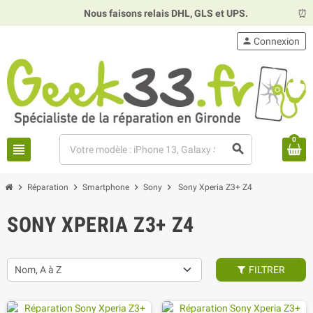
Nous faisons relais DHL, GLS et UPS.
⏰
Hor
person
Connexion
0
view_headline
search
chevron_right
chevron_right
chevron_right
chevron_right
Réparation
Smartphone
Sony
Sony Xperia Z3+ Z4
SONY XPERIA Z3+ Z4
Nom, A à Z
FILTRER