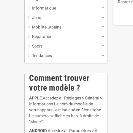
Restez à
Informatique
add
Jeux
add
Mobilité urbaine
add
Réparation
add
Sport
add
Tendances
add
Comment trouver
votre modèle ?
APPLE
Accédez à : Réglages > Général >
Informations Le nom du modèle de
votre appareil est indiqué en 3ème ligne.
Le numéro s'affiche en bas, à droite de
"Model".
ANDROID
Accédez à : Paramètres > À