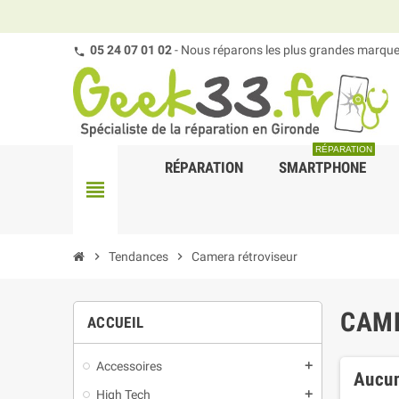
05 24 07 01 02
- Nous réparons les plus grandes marques
RÉPARATION
RÉPARATION
SMARTPHONE
view_headline
chevron_right
Tendances
chevron_right
Camera rétroviseur
CAM
ACCUEIL
Accessoires
add
Aucun
High Tech
add