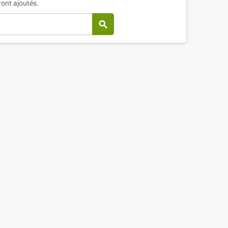
eront ajoutés.
search