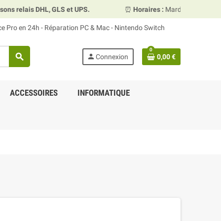
relais DHL, GLS et UPS.
⏰
Horaires :
Mardi, mercredi et ve
ace Pro en 24h - Réparation PC & Mac - Nintendo Switch
0
search
person
Connexion
0,00 €
ACCESSOIRES
INFORMATIQUE