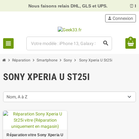
Nous faisons relais DHL, GLS et UPS.
⏰
Horaires :
person
Connexion
0
view_headline
search
chevron_right
chevron_right
chevron_right
chevron_right
Réparation
Smartphone
Sony
Sony Xperia U St25i
SONY XPERIA U ST25I
Nom, A à Z
Réparation vitre Sony Xperia U