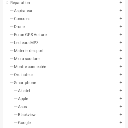
Réparation
add
Aspirateur
add
Consoles
add
Drone
add
Ecran GPS Voiture
add
Lecteurs MP3
add
Materiel de sport
add
Micro soudure
add
Montre connectée
add
Ordinateur
add
Smartphone
add
Alcatel
add
Apple
add
Asus
add
Blackview
add
Google
add