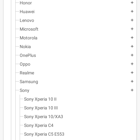
Honor
add
Huawei
add
Lenovo
add
Microsoft
add
Motorola
add
Nokia
add
OnePlus
add
Oppo
add
Realme
add
Samsung
add
Sony
add
Sony Xperia 10 II
Sony Xperia 10 III
Sony Xperia 10/XA3
Sony Xperia C4
Sony Xperia C5 E553