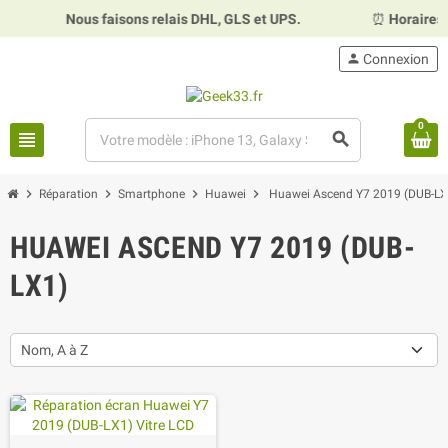
Nous faisons relais DHL, GLS et UPS.
⏰
Horaires :
M
person
Connexion
0
view_headline
search
chevron_right
chevron_right
chevron_right
chevron_right
Réparation
Smartphone
Huawei
Huawei Ascend Y7 2019 (DUB-LX
HUAWEI ASCEND Y7 2019 (DUB-
LX1)
Nom, A à Z