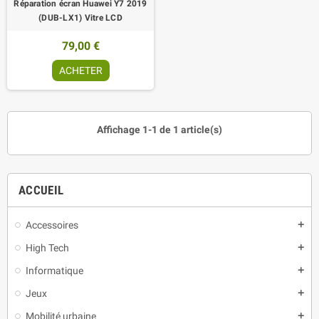
Réparation écran Huawei Y7 2019
(DUB-LX1) Vitre LCD
79,00 €
ACHETER
Affichage 1-1 de 1 article(s)
ACCUEIL
Accessoires
add
High Tech
add
Informatique
add
Jeux
add
Mobilité urbaine
add