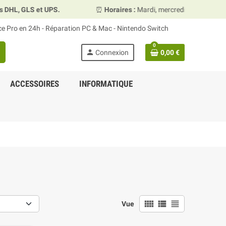
PS.
⏰
Horaires :
Mardi, mercredi et vendredi 10h00–13h30 
ace Pro en 24h - Réparation PC & Mac - Nintendo Switch
0
person
Connexion
0,00 €
ACCESSOIRES
INFORMATIQUE
view_comfy
view_list
view_headline
Vue