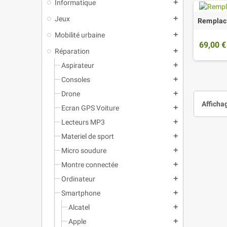
Informatique
add
Jeux
add
Remplace
Mobilité urbaine
add
69,00 €
Réparation
add
Aspirateur
add
Consoles
add
Drone
add
Affichag
Ecran GPS Voiture
add
Lecteurs MP3
add
Materiel de sport
add
Micro soudure
add
Montre connectée
add
Ordinateur
add
Smartphone
add
Alcatel
add
Apple
add