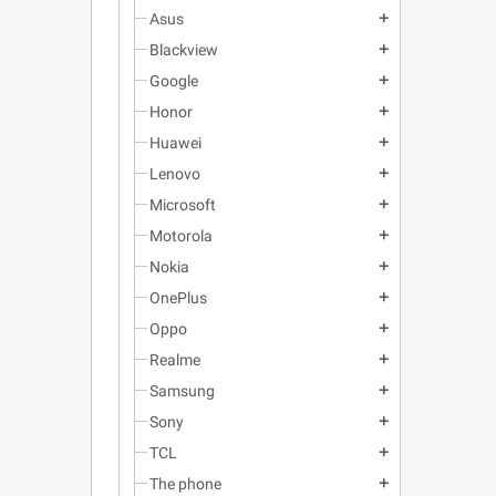
Asus
add
Blackview
add
Google
add
Honor
add
Huawei
add
Lenovo
add
Microsoft
add
Motorola
add
Nokia
add
OnePlus
add
Oppo
add
Realme
add
Samsung
add
Sony
add
TCL
add
The phone
add