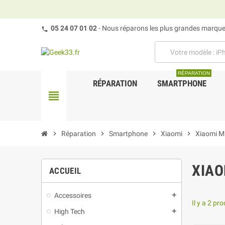
05 24 07 01 02
- Nous réparons les plus grandes marques
RÉPARATION
RÉPARATION
SMARTPHONE
view_headline
chevron_right
Réparation
chevron_right
Smartphone
chevron_right
Xiaomi
chevron_right
Xiaomi Mi 
XIAO
ACCUEIL
Accessoires
add
Il y a 2 pro
High Tech
add