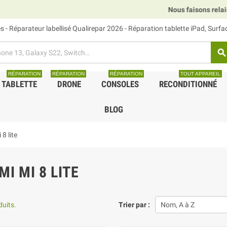
Nous faisons relais DHL, GLS et U
 - Réparateur labellisé Qualirepar 2026 - Réparation tablette iPad, Surf
search
RÉPARATION
RÉPARATION
RÉPARATION
TOUT APPAREIL
TABLETTE
DRONE
CONSOLES
RECONDITIONNÉ
BLOG
8 lite
MI MI 8 LITE
duits.
Trier par :
Nom, A à Z