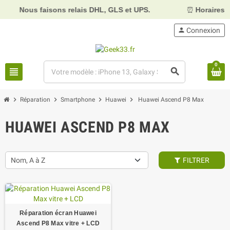
Nous faisons relais DHL, GLS et UPS.
⏰
Horaires :
Mardi
person
Connexion
0
view_headline
search
chevron_right
chevron_right
chevron_right
chevron_right
Réparation
Smartphone
Huawei
Huawei Ascend P8 Max
HUAWEI ASCEND P8 MAX
Nom, A à Z
FILTRER
Réparation écran Huawei
Ascend P8 Max vitre + LCD