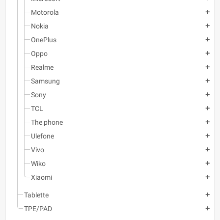
Motorola
add
Nokia
add
OnePlus
add
Oppo
add
Realme
add
Samsung
add
Sony
add
TCL
add
The phone
add
Ulefone
add
Vivo
add
Wiko
add
Xiaomi
add
Tablette
add
TPE/PAD
add