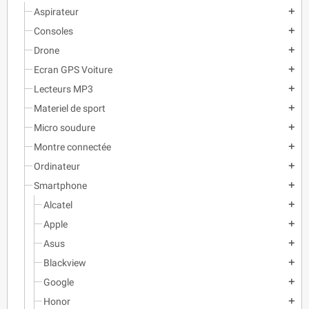
Aspirateur
add
Consoles
add
Drone
add
Ecran GPS Voiture
add
Lecteurs MP3
add
Materiel de sport
add
Micro soudure
add
Montre connectée
add
Ordinateur
add
Smartphone
add
Alcatel
add
Apple
add
Asus
add
Blackview
add
Google
add
Honor
add