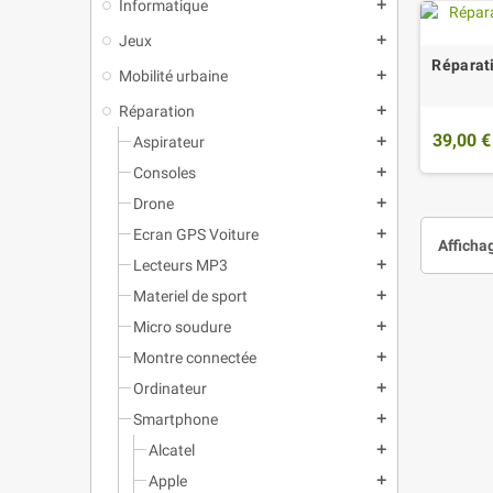
Informatique
add
Jeux
add
Réparat
Mobilité urbaine
add
Réparation
add
39,00 €
Aspirateur
add
Consoles
add
Drone
add
Ecran GPS Voiture
add
Affichag
Lecteurs MP3
add
Materiel de sport
add
Micro soudure
add
Montre connectée
add
Ordinateur
add
Smartphone
add
Alcatel
add
Apple
add