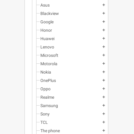
Asus
add
Blackview
add
Google
add
Honor
add
Huawei
add
Lenovo
add
Microsoft
add
Motorola
add
Nokia
add
OnePlus
add
Oppo
add
Realme
add
Samsung
add
Sony
add
TCL
add
The phone
add