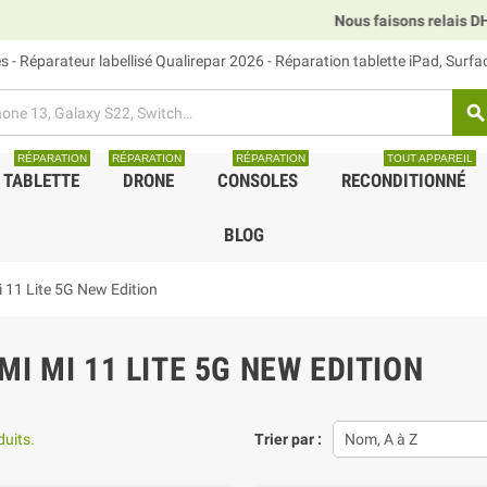
Nous faisons relais DHL, GLS et UPS.
 - Réparateur labellisé Qualirepar 2026 - Réparation tablette iPad, Surf
search
RÉPARATION
RÉPARATION
RÉPARATION
TOUT APPAREIL
TABLETTE
DRONE
CONSOLES
RECONDITIONNÉ
BLOG
 11 Lite 5G New Edition
MI MI 11 LITE 5G NEW EDITION
duits.
Trier par :
Nom, A à Z