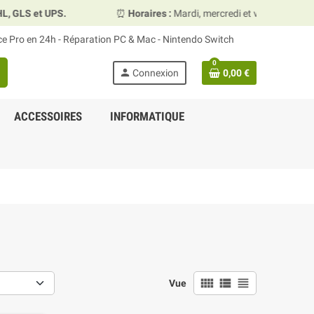
⏰
Horaires :
Mardi, mercredi et vendredi 10h00–13h30 & 15h00–19
ace Pro en 24h - Réparation PC & Mac - Nintendo Switch
0
person
Connexion
0,00 €
ACCESSOIRES
INFORMATIQUE
view_comfy
view_list
view_headline
Vue