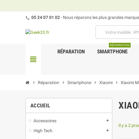
05 24 07 01 02
- Nous réparons les plus grandes marques
RÉPARATION
RÉPARATION
SMARTPHONE
view_headline
chevron_right
Réparation
chevron_right
Smartphone
chevron_right
Xiaomi
chevron_right
Xiaomi Mi
XIAO
ACCUEIL
Accessoires
add
Il y a 2 pro
High Tech
add