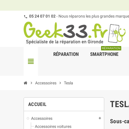
05 24 07 01 02
- Nous réparons les plus grandes marques
RÉPARATION
RÉPARATION
SMARTPHONE
view_headline
chevron_right
Accessoires
chevron_right
Tesla
TESL
ACCUEIL
Accessoires
add
Sous-ca
Accessoires voitures