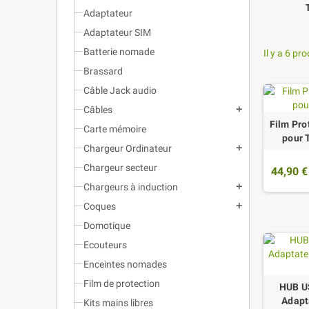
Adaptateur
Adaptateur SIM
Batterie nomade
Il y a 6 pro
Brassard
Câble Jack audio
Câbles
add
Film Pro
Carte mémoire
pour 
Chargeur Ordinateur
add
Chargeur secteur
44,90 €
Chargeurs à induction
add
Coques
add
Domotique
Ecouteurs
Enceintes nomades
Film de protection
HUB US
Adapt
Kits mains libres