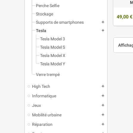
M
Perche Selfie
Stockage
49,00 €
Supports de smartphones
add
Tesla
add
Tesla Model 3
Affichag
Tesla Model S
Tesla Model X
Tesla Model Y
Verre trempé
High Tech
add
Informatique
add
Jeux
add
Mobilité urbaine
add
Réparation
add