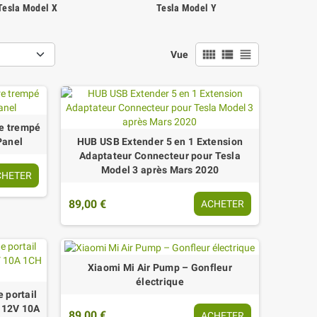
Tesla Model X
Tesla Model Y
view_comfy
view_list
view_headline
Vue
re trempé
Panel
HUB USB Extender 5 en 1 Extension
Adaptateur Connecteur pour Tesla
Model 3 après Mars 2020
CHETER
89,00 €
ACHETER
Xiaomi Mi Air Pump – Gonfleur
électrique
 portail
 12V 10A
89,00 €
ACHETER