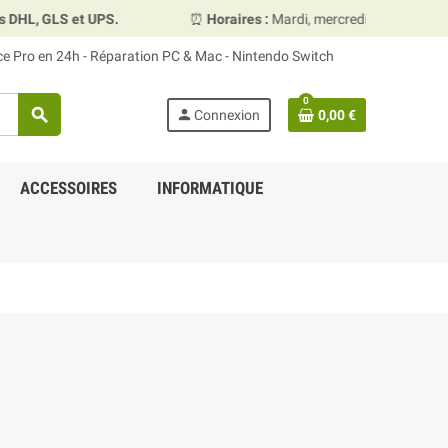
UPS.
⏰
Horaires :
Mardi, mercredi et vendredi 10h00–13h30
ace Pro en 24h - Réparation PC & Mac - Nintendo Switch
0
search
person
Connexion
0,00 €
ACCESSOIRES
INFORMATIQUE