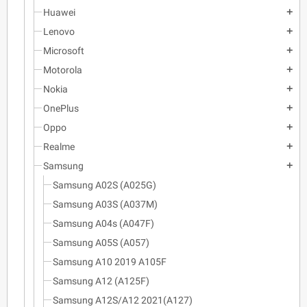
Huawei
add
Lenovo
add
Microsoft
add
Motorola
add
Nokia
add
OnePlus
add
Oppo
add
Realme
add
Samsung
add
Samsung A02S (A025G)
Samsung A03S (A037M)
Samsung A04s (A047F)
Samsung A05S (A057)
Samsung A10 2019 A105F
Samsung A12 (A125F)
Samsung A12S/A12 2021(A127)