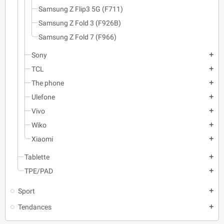
Samsung Z Flip3 5G (F711)
Samsung Z Fold 3 (F926B)
Samsung Z Fold 7 (F966)
Sony
add
TCL
add
The phone
add
Ulefone
add
Vivo
add
Wiko
add
Xiaomi
add
Tablette
add
TPE/PAD
add
Sport
add
Tendances
add