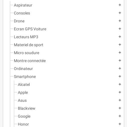
Aspirateur
add
Consoles
add
Drone
add
Ecran GPS Voiture
add
Lecteurs MP3
add
Materiel de sport
add
Micro soudure
add
Montre connectée
add
Ordinateur
add
Smartphone
add
Alcatel
add
Apple
add
Asus
add
Blackview
add
Google
add
Honor
add