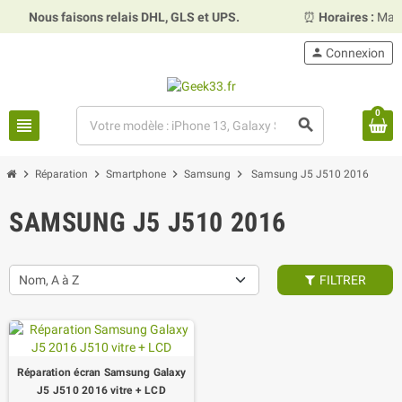
Nous faisons relais DHL, GLS et UPS.
⏰
Horaires :
Mardi, me
person
Connexion
0
view_headline
search
chevron_right
chevron_right
chevron_right
chevron_right
Réparation
Smartphone
Samsung
Samsung J5 J510 2016
SAMSUNG J5 J510 2016
Nom, A à Z
FILTRER
Réparation écran Samsung Galaxy
J5 J510 2016 vitre + LCD