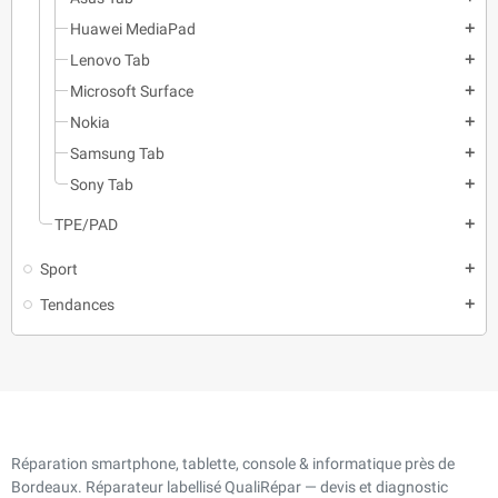
Huawei MediaPad
add
Lenovo Tab
add
Microsoft Surface
add
Nokia
add
Samsung Tab
add
Sony Tab
add
TPE/PAD
add
Sport
add
Tendances
add
Réparation smartphone, tablette, console & informatique près de
Bordeaux. Réparateur labellisé QualiRépar — devis et diagnostic