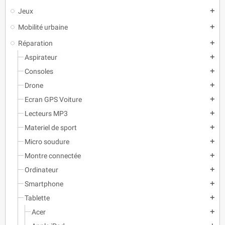
Jeux
add
Mobilité urbaine
add
Réparation
add
Aspirateur
add
Consoles
add
Drone
add
Ecran GPS Voiture
add
Lecteurs MP3
add
Materiel de sport
add
Micro soudure
add
Montre connectée
add
Ordinateur
add
Smartphone
add
Tablette
add
Acer
add