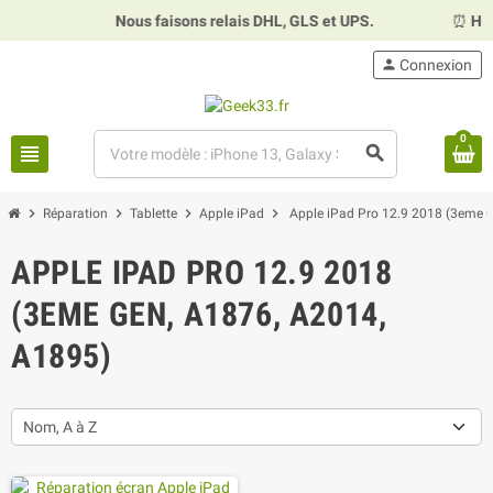
Nous faisons relais DHL, GLS et UPS.
⏰
Horaires :
Ma
person
Connexion
0
view_headline
search
chevron_right
chevron_right
chevron_right
chevron_right
Réparation
Tablette
Apple iPad
Apple iPad Pro 12.9 2018 (3eme 
APPLE IPAD PRO 12.9 2018
(3EME GEN, A1876, A2014,
A1895)
Nom, A à Z