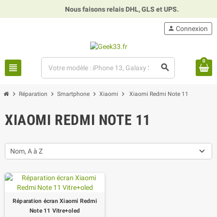
Nous faisons relais DHL, GLS et UPS.
⏰
person
Connexion
0
view_headline
search
chevron_right
chevron_right
chevron_right
chevron_right
Réparation
Smartphone
Xiaomi
Xiaomi Redmi Note 11
XIAOMI REDMI NOTE 11
Nom, A à Z
Réparation écran Xiaomi Redmi
Note 11 Vitre+oled