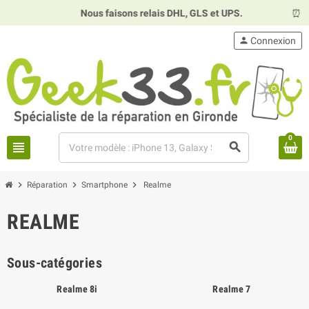
Nous faisons relais DHL, GLS et UPS.
⏰
Hor
person
Connexion
0
view_headline
search
chevron_right
chevron_right
chevron_right
Réparation
Smartphone
Realme
REALME
Sous-catégories
Realme 8i
Realme 7