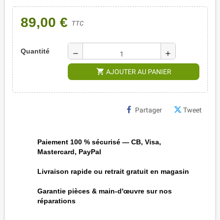
89,00 €
TTC
Quantité
remove
add
shopping_cart
AJOUTER AU PANIER
Partager
Tweet
Paiement 100 % sécurisé — CB, Visa,
Mastercard, PayPal
Livraison rapide ou retrait gratuit en magasin
Garantie pièces & main-d'œuvre sur nos
réparations