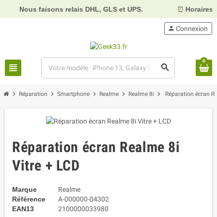
Nous faisons relais DHL, GLS et UPS.
⏰
Horaires :
M
person
Connexion
0
view_headline
search
chevron_right
chevron_right
chevron_right
chevron_right
chevron_right
Réparation
Smartphone
Realme
Realme 8i
Réparation écran Re
Réparation écran Realme 8i
Vitre + LCD
Marque
Realme
Référence
A-000000-04302
EAN13
2100000033980