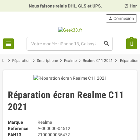
Nous faisons relais DHL, GLS et UPS.
⏰
Horaire
person
Connexion
0
view_headline
search
chevron_right
chevron_right
chevron_right
chevron_right
chevron_right
Réparation
Smartphone
Realme
Realme C11 2021
Réparation
Réparation écran Realme C11
2021
Marque
Realme
Référence
A-000000-04512
EAN13
2100000035472