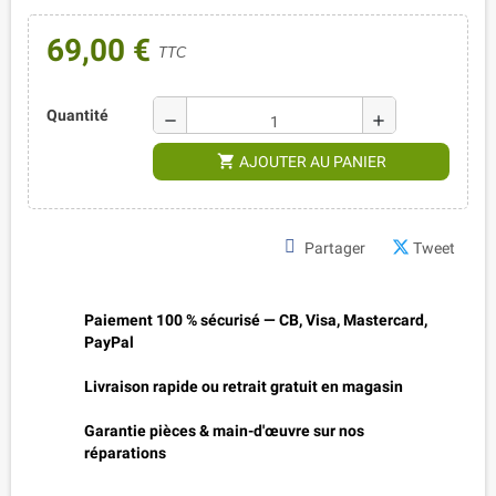
69,00 €
TTC
Quantité
remove
add
shopping_cart
AJOUTER AU PANIER
Partager
Tweet
Paiement 100 % sécurisé — CB, Visa, Mastercard,
PayPal
Livraison rapide ou retrait gratuit en magasin
Garantie pièces & main-d'œuvre sur nos
réparations