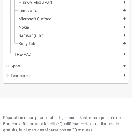
Huawei MediaPad
add
Lenovo Tab
add
Microsoft Surface
add
Nokia
add
Samsung Tab
add
Sony Tab
add
TPE/PAD
add
Sport
add
Tendances
add
Réparation smartphone, tablette, console & informatique près de
Bordeaux. Réparateur labellisé QualiRépar — devis et diagnostic
gratuits, la plupart des réparations en 30 minutes.