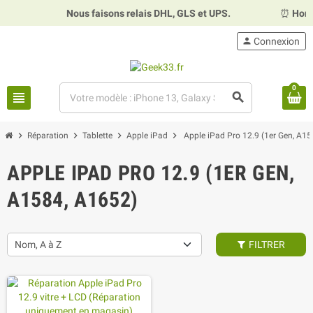
Nous faisons relais DHL, GLS et UPS.
⏰
Horaires :
Ma
person
Connexion
0
view_headline
search
chevron_right
chevron_right
chevron_right
chevron_right
Réparation
Tablette
Apple iPad
Apple iPad Pro 12.9 (1er Gen, A1
APPLE IPAD PRO 12.9 (1ER GEN,
A1584, A1652)
Nom, A à Z
FILTRER