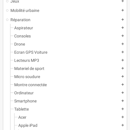
Jeux
add
Mobilité urbaine
add
Réparation
add
Aspirateur
add
Consoles
add
Drone
add
Ecran GPS Voiture
add
Lecteurs MP3
add
Materiel de sport
add
Micro soudure
add
Montre connectée
add
Ordinateur
add
Smartphone
add
Tablette
add
Acer
add
Apple iPad
add