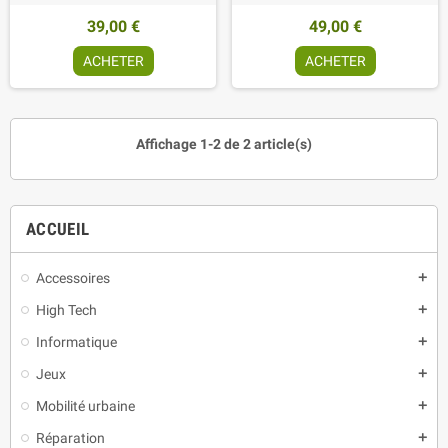
39,00 €
49,00 €
ACHETER
ACHETER
Affichage 1-2 de 2 article(s)
ACCUEIL
Accessoires
add
High Tech
add
Informatique
add
Jeux
add
Mobilité urbaine
add
Réparation
add