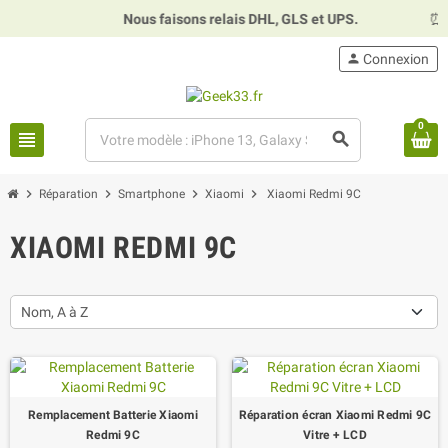
Nous faisons relais DHL, GLS et UPS.
⏰
Ho
person
Connexion
0
view_headline
search
chevron_right
chevron_right
chevron_right
chevron_right
Réparation
Smartphone
Xiaomi
Xiaomi Redmi 9C
XIAOMI REDMI 9C
Nom, A à Z
Remplacement Batterie Xiaomi
Réparation écran Xiaomi Redmi 9C
Redmi 9C
Vitre + LCD