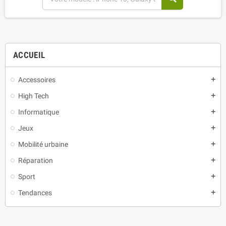
ACCUEIL
Accessoires
add
High Tech
add
Informatique
add
Jeux
add
Mobilité urbaine
add
Réparation
add
Sport
add
Tendances
add