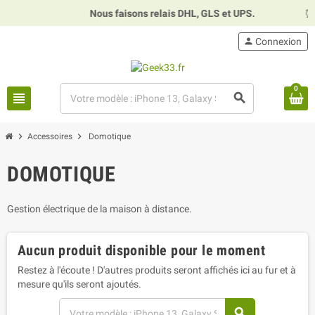
Nous faisons relais DHL, GLS et UPS.
⏰
H
person
Connexion
0
view_headline
search
chevron_right
chevron_right
Accessoires
Domotique
DOMOTIQUE
Gestion électrique de la maison à distance.
Aucun produit disponible pour le moment
Restez à l'écoute ! D'autres produits seront affichés ici au fur et à
mesure qu'ils seront ajoutés.
search