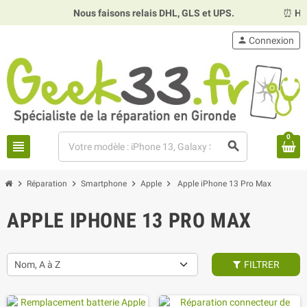
Nous faisons relais DHL, GLS et UPS.
⏰
Horai
person
Connexion
0
view_headline
search
chevron_right
chevron_right
chevron_right
chevron_right
Réparation
Smartphone
Apple
Apple iPhone 13 Pro Max
APPLE IPHONE 13 PRO MAX
Nom, A à Z
FILTRER