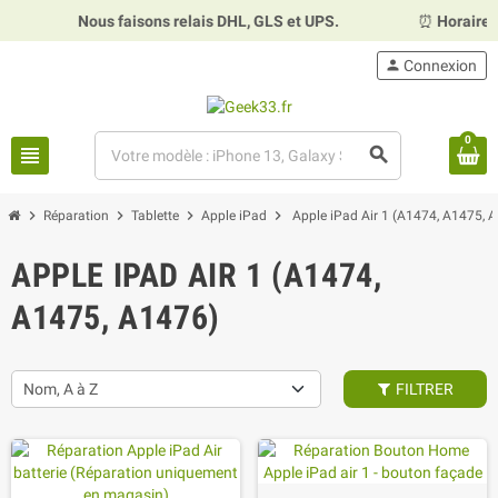
Nous faisons relais DHL, GLS et UPS.
⏰
Horaires :
person
Connexion
0
view_headline
search
chevron_right
chevron_right
chevron_right
chevron_right
Réparation
Tablette
Apple iPad
Apple iPad Air 1 (A1474, A1475, 
APPLE IPAD AIR 1 (A1474,
A1475, A1476)
Nom, A à Z
FILTRER