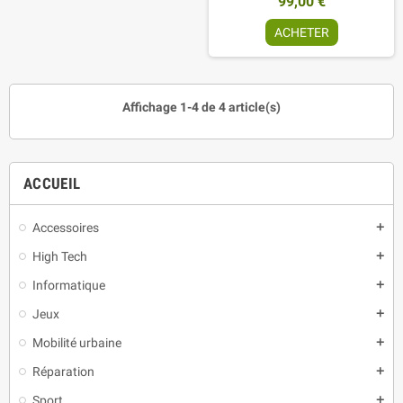
99,00 €
ACHETER
Affichage 1-4 de 4 article(s)
ACCUEIL
Accessoires
add
High Tech
add
Informatique
add
Jeux
add
Mobilité urbaine
add
Réparation
add
Sport
add