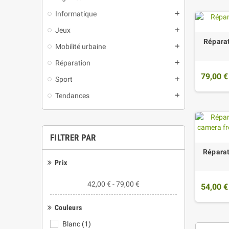
Informatique
add
Jeux
add
Répara
Mobilité urbaine
add
Réparation
add
79,00 €
Sport
add
Tendances
add
FILTRER PAR
Répara
Prix
42,00 € - 79,00 €
54,00 €
Couleurs
Blanc
(1)