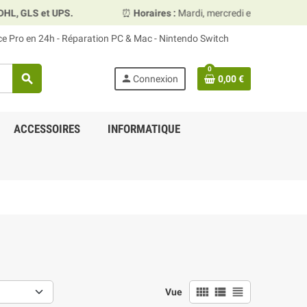
 UPS.
⏰
Horaires :
Mardi, mercredi et vendredi 10h00–13h3
ace Pro en 24h - Réparation PC & Mac - Nintendo Switch
0
search
person
Connexion
0,00 €
ACCESSOIRES
INFORMATIQUE
view_comfy
view_list
view_headline
Vue