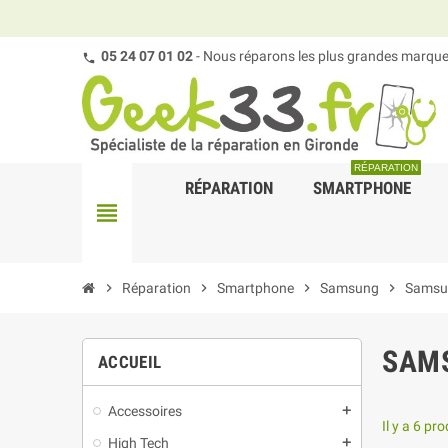
05 24 07 01 02
- Nous réparons les plus grandes marques
RÉPARATION
RÉPARATION
SMARTPHONE
view_headline
chevron_right
Réparation
chevron_right
Smartphone
chevron_right
Samsung
chevron_right
Samsu
SAMS
ACCUEIL
Accessoires
add
Il y a 6 pro
High Tech
add