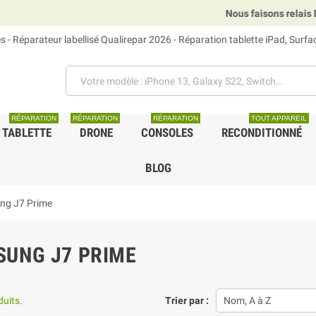
Nous faisons relais DHL, GLS et
 - Réparateur labellisé Qualirepar 2026 - Réparation tablette iPad, Surf
RÉPARATION
RÉPARATION
RÉPARATION
TOUT APPAREIL
TABLETTE
DRONE
CONSOLES
RECONDITIONNÉ
BLOG
ng J7 Prime
UNG J7 PRIME
duits.
Trier par :
Nom, A à Z