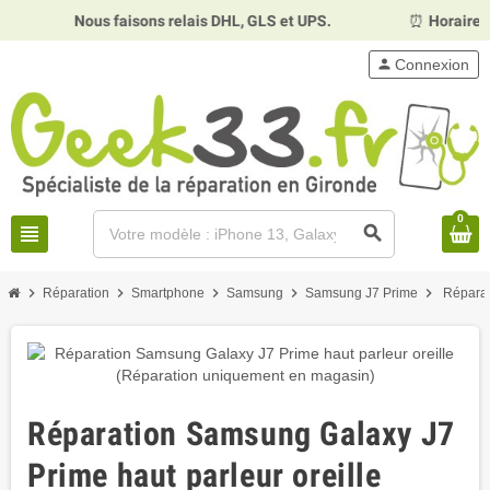
Nous faisons relais DHL, GLS et UPS.
⏰
Horaires :
Mardi, 
person
Connexion
0
view_headline
search
chevron_right
chevron_right
chevron_right
chevron_right
chevron_right
Réparation
Smartphone
Samsung
Samsung J7 Prime
Réparat
Réparation Samsung Galaxy J7
Prime haut parleur oreille