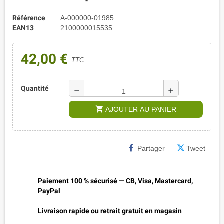
Référence
A-000000-01985
EAN13
2100000015535
42,00 €
TTC
Quantité
remove
add
shopping_cart
AJOUTER AU PANIER
Partager
Tweet
Paiement 100 % sécurisé — CB, Visa, Mastercard,
PayPal
Livraison rapide ou retrait gratuit en magasin