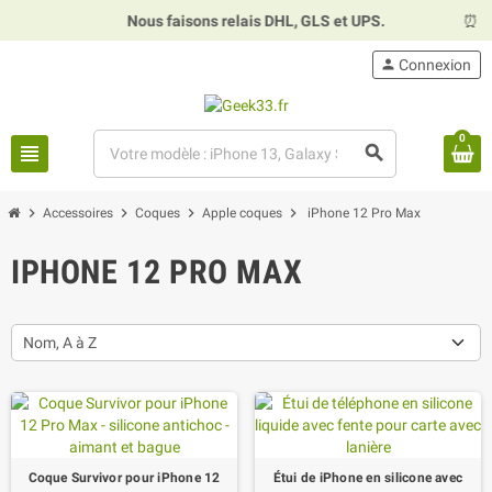
Nous faisons relais DHL, GLS et UPS.
⏰
Hora
person
Connexion
0
view_headline
search
chevron_right
chevron_right
chevron_right
chevron_right
Accessoires
Coques
Apple coques
iPhone 12 Pro Max
IPHONE 12 PRO MAX
Nom, A à Z
Coque Survivor pour iPhone 12
Étui de iPhone en silicone avec