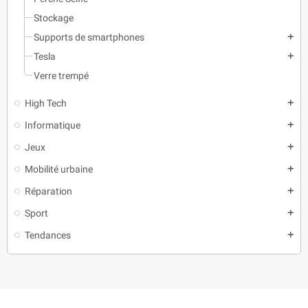
Stockage
Supports de smartphones
add
Tesla
add
Verre trempé
High Tech
add
Informatique
add
Jeux
add
Mobilité urbaine
add
Réparation
add
Sport
add
Tendances
add