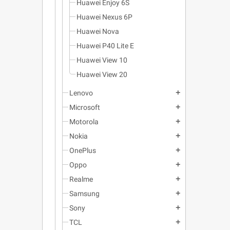
Huawei Enjoy 6S
Huawei Nexus 6P
Huawei Nova
Huawei P40 Lite E
Huawei View 10
Huawei View 20
Lenovo
add
Microsoft
add
Motorola
add
Nokia
add
OnePlus
add
Oppo
add
Realme
add
Samsung
add
Sony
add
TCL
add