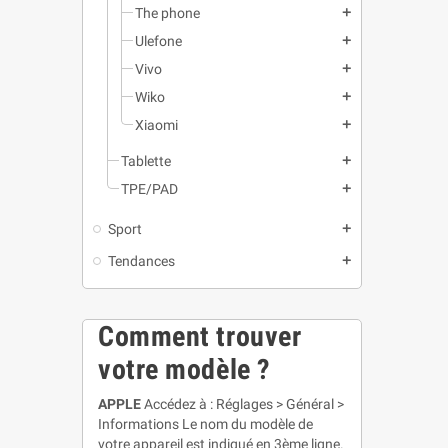
The phone
add
Ulefone
add
Vivo
add
Wiko
add
Xiaomi
add
Tablette
add
TPE/PAD
add
Sport
add
Tendances
add
Comment trouver
votre modèle ?
APPLE
Accédez à : Réglages > Général >
Informations Le nom du modèle de
votre appareil est indiqué en 3ème ligne.