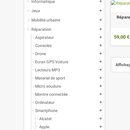
Informatique
add
Jeux
add
Répara
Mobilité urbaine
add
Réparation
add
59,00 €
Aspirateur
add
Consoles
add
Drone
add
Ecran GPS Voiture
add
Affichag
Lecteurs MP3
add
Materiel de sport
add
Micro soudure
add
Montre connectée
add
Ordinateur
add
Smartphone
add
Alcatel
add
Apple
add