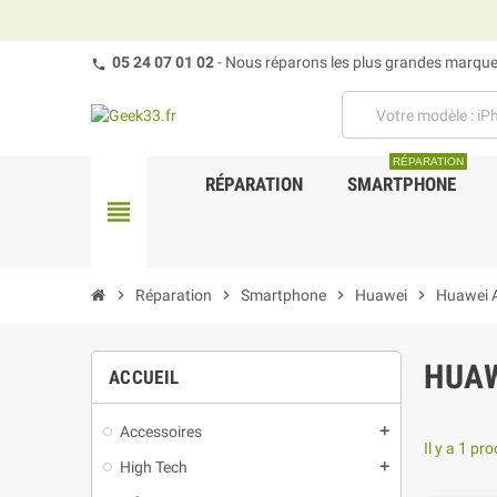
05 24 07 01 02
- Nous réparons les plus grandes marques
RÉPARATION
RÉPARATION
SMARTPHONE
view_headline
chevron_right
Réparation
chevron_right
Smartphone
chevron_right
Huawei
chevron_right
Huawei 
HUAW
ACCUEIL
Accessoires
add
Il y a 1 pro
High Tech
add