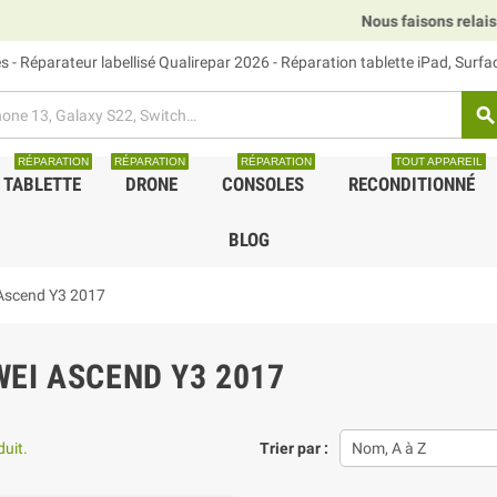
Nous faisons relais DHL, GLS et UP
 - Réparateur labellisé Qualirepar 2026 - Réparation tablette iPad, Surf
search
RÉPARATION
RÉPARATION
RÉPARATION
TOUT APPAREIL
TABLETTE
DRONE
CONSOLES
RECONDITIONNÉ
BLOG
Ascend Y3 2017
EI ASCEND Y3 2017
duit.
Trier par :
Nom, A à Z