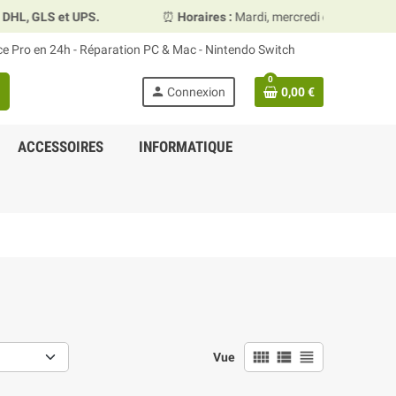
S.
⏰
Horaires :
Mardi, mercredi et vendredi 10h00–13h30 &
ace Pro en 24h - Réparation PC & Mac - Nintendo Switch
0
person
Connexion
0,00 €
ACCESSOIRES
INFORMATIQUE
view_comfy
view_list
view_headline
Vue