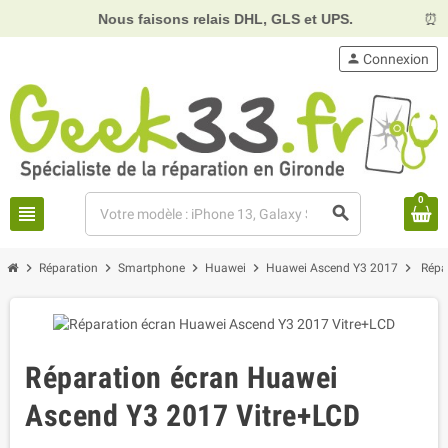
Nous faisons relais DHL, GLS et UPS.
⏰
Horaires 
person
Connexion
0
view_headline
search
chevron_right
chevron_right
chevron_right
chevron_right
chevron_right
Réparation
Smartphone
Huawei
Huawei Ascend Y3 2017
Répa
Réparation écran Huawei
Ascend Y3 2017 Vitre+LCD