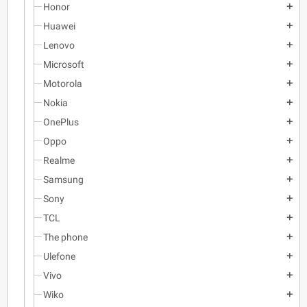
Honor
add
Huawei
add
Lenovo
add
Microsoft
add
Motorola
add
Nokia
add
OnePlus
add
Oppo
add
Realme
add
Samsung
add
Sony
add
TCL
add
The phone
add
Ulefone
add
Vivo
add
Wiko
add