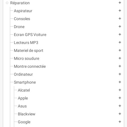
Réparation
add
Aspirateur
add
Consoles
add
Drone
add
Ecran GPS Voiture
add
Lecteurs MP3
add
Materiel de sport
add
Micro soudure
add
Montre connectée
add
Ordinateur
add
Smartphone
add
Alcatel
add
Apple
add
Asus
add
Blackview
add
Google
add