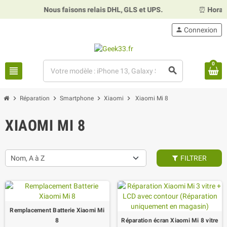
Nous faisons relais DHL, GLS et UPS.
⏰
Horaires :
Mard
person
Connexion
0
view_headline
search
chevron_right
chevron_right
chevron_right
chevron_right
Réparation
Smartphone
Xiaomi
Xiaomi Mi 8
XIAOMI MI 8
Nom, A à Z
FILTRER
Remplacement Batterie Xiaomi Mi
8
Réparation écran Xiaomi Mi 8 vitre