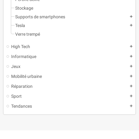
Stockage
Supports de smartphones
add
Tesla
add
Verre trempé
High Tech
add
Informatique
add
Jeux
add
Mobilité urbaine
add
Réparation
add
Sport
add
Tendances
add