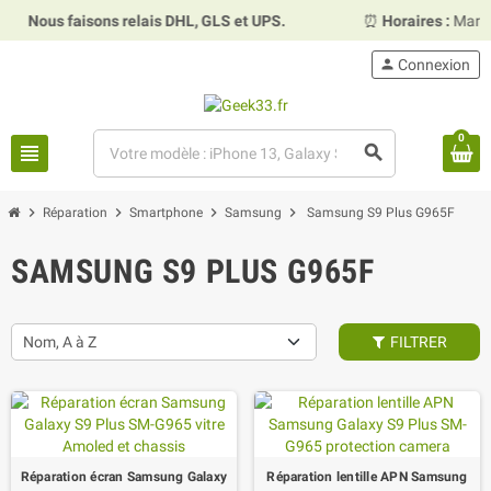
us faisons relais DHL, GLS et UPS.
⏰
Horaires :
Mardi, merc
person
Connexion
0
view_headline
search
chevron_right
chevron_right
chevron_right
chevron_right
Réparation
Smartphone
Samsung
Samsung S9 Plus G965F
SAMSUNG S9 PLUS G965F
Nom, A à Z
FILTRER
Réparation écran Samsung Galaxy
Réparation lentille APN Samsung