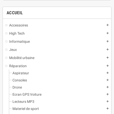
ACCUEIL
Accessoires
add
High Tech
add
Informatique
add
Jeux
add
Mobilité urbaine
add
Réparation
add
Aspirateur
add
Consoles
add
Drone
add
Ecran GPS Voiture
add
Lecteurs MP3
add
Materiel de sport
add