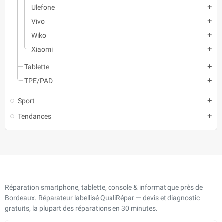
Ulefone
add
Vivo
add
Wiko
add
Xiaomi
add
Tablette
add
TPE/PAD
add
Sport
add
Tendances
add
Réparation smartphone, tablette, console & informatique près de
Bordeaux. Réparateur labellisé QualiRépar — devis et diagnostic
gratuits, la plupart des réparations en 30 minutes.