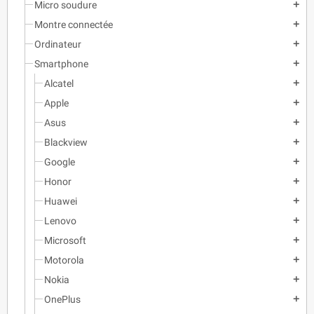
Micro soudure
add
Montre connectée
add
Ordinateur
add
Smartphone
add
Alcatel
add
Apple
add
Asus
add
Blackview
add
Google
add
Honor
add
Huawei
add
Lenovo
add
Microsoft
add
Motorola
add
Nokia
add
OnePlus
add