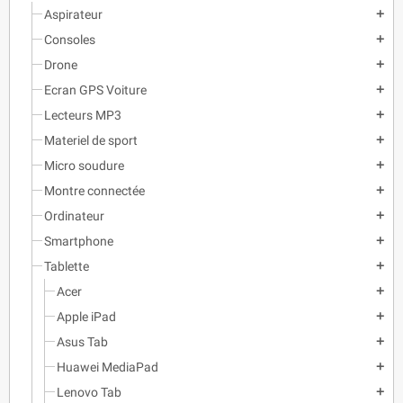
Aspirateur
add
Consoles
add
Drone
add
Ecran GPS Voiture
add
Lecteurs MP3
add
Materiel de sport
add
Micro soudure
add
Montre connectée
add
Ordinateur
add
Smartphone
add
Tablette
add
Acer
add
Apple iPad
add
Asus Tab
add
Huawei MediaPad
add
Lenovo Tab
add