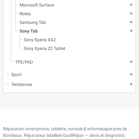
Microsoft Surface
add
Nokia
add
Samsung Tab
add
Sony Tab
add
Sony Xperia XA2
Sony Xperia Z2 Tablet
TPE/PAD
add
Sport
add
Tendances
add
Réparation smartphone, tablette, console & informatique près de
Bordeaux. Réparateur labellisé QualiRépar — devis et diagnostic