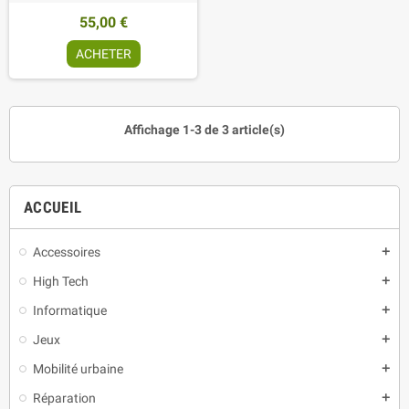
55,00 €
ACHETER
Affichage 1-3 de 3 article(s)
ACCUEIL
Accessoires
add
High Tech
add
Informatique
add
Jeux
add
Mobilité urbaine
add
Réparation
add