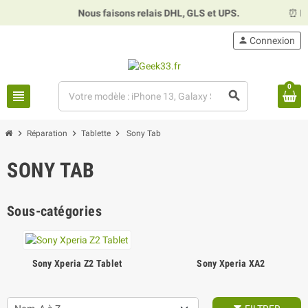
Nous faisons relais DHL, GLS et UPS.
⏰
Hora
person
Connexion
0
view_headline
search
chevron_right
chevron_right
chevron_right
Réparation
Tablette
Sony Tab
SONY TAB
Sous-catégories
Sony Xperia Z2 Tablet
Sony Xperia XA2