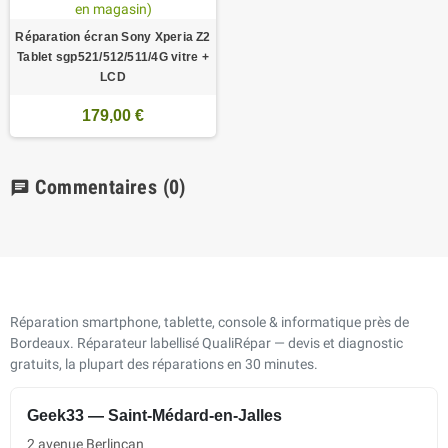
Réparation écran Sony Xperia Z2
Tablet sgp521/512/511/4G vitre +
LCD
179,00 €
Commentaires
(0)
chat
Réparation smartphone, tablette, console & informatique près de
Bordeaux. Réparateur labellisé QualiRépar — devis et diagnostic
gratuits, la plupart des réparations en 30 minutes.
Geek33 — Saint-Médard-en-Jalles
2 avenue Berlincan