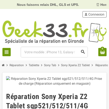
Nous faisons relais DHL, GLS et UPS.
⏰
Horaires :
Mard
person
Connexion
0
view_headline
search
chevron_right
chevron_right
chevron_right
chevron_right
chevron_right
Réparation
Tablette
Sony Tab
Sony Xperia Z2 Tablet
Réparatio
Réparation Sony Xperia Z2
Tablet sgp521/512/511/4G