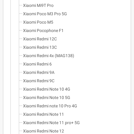
Xiaomi Mi9T Pro
Xiaomi Poco M3 Pro 5G
Xiaomi Poco M5
Xiaomi Pocophone F1
Xiaomi Redmi 12C
Xiaomi Redmi 13C
Xiaomi Redmi 4x (MAG138)
Xiaomi Redmi 6
Xiaomi Redmi 9A
Xiaomi Redmi 9C
Xiaomi Redmi Note 10 4G
Xiaomi Redmi Note 10 5G
Xiaomi Redmi note 10 Pro 4G
Xiaomi Redmi Note 11
Xiaomi Redmi Note 11 pro+ 5G
Xiaomi Redmi Note 12