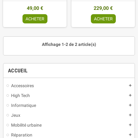
49,00 €
229,00 €
ACHETER
ACHETER
Affichage 1-2 de 2 article(s)
ACCUEIL
Accessoires
add
High Tech
add
Informatique
add
Jeux
add
Mobilité urbaine
add
Réparation
add