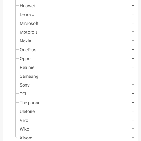
Huawei
add
Lenovo
add
Microsoft
add
Motorola
add
Nokia
add
OnePlus
add
Oppo
add
Realme
add
Samsung
add
Sony
add
TCL
add
The phone
add
Ulefone
add
Vivo
add
Wiko
add
Xiaomi
add