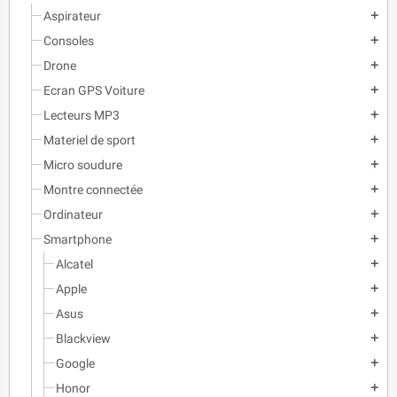
Aspirateur
add
Consoles
add
Drone
add
Ecran GPS Voiture
add
Lecteurs MP3
add
Materiel de sport
add
Micro soudure
add
Montre connectée
add
Ordinateur
add
Smartphone
add
Alcatel
add
Apple
add
Asus
add
Blackview
add
Google
add
Honor
add