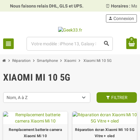
Nous faisons relais DHL, GLS et UPS.
⏰
Horaires :
Mardi, me
person
Connexion
0
view_headline
search
chevron_right
chevron_right
chevron_right
chevron_right
Réparation
Smartphone
Xiaomi
Xiaomi Mi 10 5G
XIAOMI MI 10 5G
Nom, A à Z
FILTRER
Remplacement batterie camera
Réparation écran Xiaomi Mi 10 5G
Xiaomi Mi 10
Vitre + oled