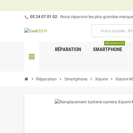
05 24 07 01 02
- Nous réparons les plus grandes marques
RÉPARATION
RÉPARATION
SMARTPHONE
view_headline
chevron_right
Réparation
chevron_right
Smartphone
chevron_right
Xiaomi
chevron_right
Xiaomi M