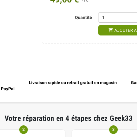
TTC
Quantité
shopping_cart
AJOUTER A
Livraison rapide ou retrait gratuit en magasin
Gar
, PayPal
Votre réparation en 4 étapes chez Geek33
2
3