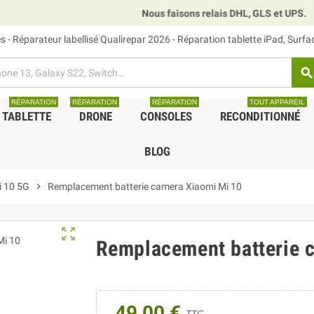
Nous faisons relais DHL, GLS et UPS.
⏰
 - Réparateur labellisé Qualirepar 2026 - Réparation tablette iPad, Surf
search
RÉPARATION
RÉPARATION
RÉPARATION
TOUT APPAREIL
TABLETTE
DRONE
CONSOLES
RECONDITIONNÉ
BLOG
i 10 5G
chevron_right
Remplacement batterie camera Xiaomi Mi 10
zoom_out_map
Remplacement batterie 
49,00 €