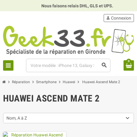
Nous faisons relais DHL, GLS et UPS.
⏰
person
Connexion
0
view_headline
search
chevron_right
chevron_right
chevron_right
chevron_right
Réparation
Smartphone
Huawei
Huawei Ascend Mate 2
HUAWEI ASCEND MATE 2
Nom, A à Z