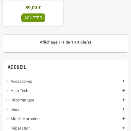
89,00 €
ACHETER
Affichage 1-1 de 1 article(s)
ACCUEIL
Accessoires
add
High Tech
add
Informatique
add
Jeux
add
Mobilité urbaine
add
Réparation
add