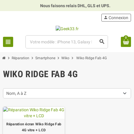
Nous faisons relais DHL, GLS et UPS.
⏰
person
Connexion
0
view_headline
search
chevron_right
chevron_right
chevron_right
chevron_right
Réparation
Smartphone
Wiko
Wiko Ridge Fab 4G
WIKO RIDGE FAB 4G
Nom, A à Z
Réparation écran Wiko Ridge Fab
4G vitre + LCD