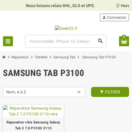
Nous faisons relais DHL, GLS et UPS.
⏰
Horaires :
Mard
person
Connexion
0
view_headline
search
chevron_right
chevron_right
chevron_right
chevron_right
Réparation
Tablette
Samsung Tab
Samsung Tab P3100
SAMSUNG TAB P3100
Nom, A à Z
FILTRER
Réparation vitre Samsung Galaxy
Tab 2 7.0 P3100 3110