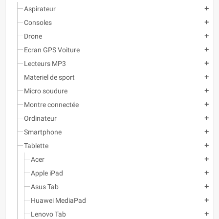
Aspirateur
add
Consoles
add
Drone
add
Ecran GPS Voiture
add
Lecteurs MP3
add
Materiel de sport
add
Micro soudure
add
Montre connectée
add
Ordinateur
add
Smartphone
add
Tablette
add
Acer
add
Apple iPad
add
Asus Tab
add
Huawei MediaPad
add
Lenovo Tab
add