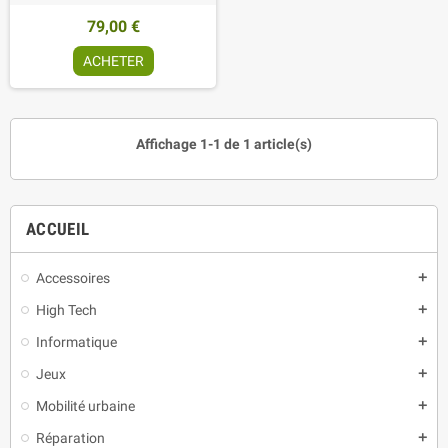
79,00 €
ACHETER
Affichage 1-1 de 1 article(s)
ACCUEIL
Accessoires
add
High Tech
add
Informatique
add
Jeux
add
Mobilité urbaine
add
Réparation
add