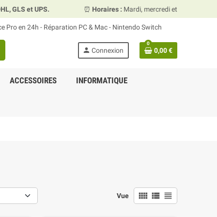
⏰
Horaires :
Mardi, mercredi et vendredi 10h00–13h30 & 1
ace Pro en 24h - Réparation PC & Mac - Nintendo Switch
0
person
Connexion
0,00 €
ACCESSOIRES
INFORMATIQUE
view_comfy
view_list
view_headline
Vue