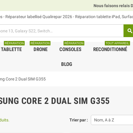
Nous faisons relais DHL, GLS et UPS.
 - Réparateur labellisé Qualirepar 2026 - Réparation tablette iPad, Surf
search
RÉPARATION
RÉPARATION
RÉPARATION
TOUT APPAREIL
TABLETTE
DRONE
CONSOLES
RECONDITIONNÉ
BLOG
g Core 2 Dual SIM G355
UNG CORE 2 DUAL SIM G355
duits.
Trier par :
Nom, A à Z