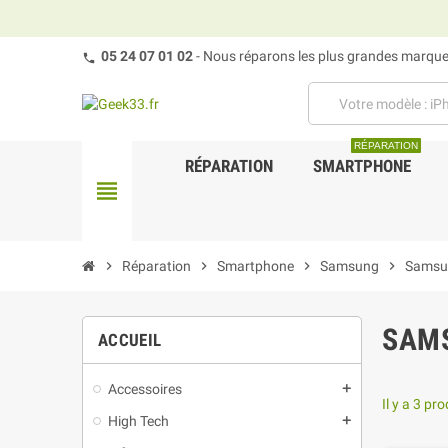
05 24 07 01 02
- Nous réparons les plus grandes marques
RÉPARATION
RÉPARATION
SMARTPHONE
view_headline
chevron_right
Réparation
chevron_right
Smartphone
chevron_right
Samsung
chevron_right
Samsun
SAMS
ACCUEIL
Accessoires
add
Il y a 3 pro
High Tech
add