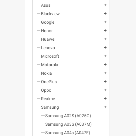
Asus
add
Blackview
add
Google
add
Honor
add
Huawei
add
Lenovo
add
Microsoft
add
Motorola
add
Nokia
add
OnePlus
add
Oppo
add
Realme
add
Samsung
add
Samsung A02S (A025G)
Samsung A03S (A037M)
Samsung A04s (A047F)