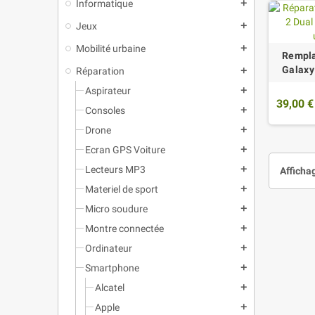
Informatique
add
Jeux
add
Mobilité urbaine
add
Rempla
Galaxy
Réparation
add
Aspirateur
add
39,00 €
Consoles
add
Drone
add
Ecran GPS Voiture
add
Lecteurs MP3
add
Affichag
Materiel de sport
add
Micro soudure
add
Montre connectée
add
Ordinateur
add
Smartphone
add
Alcatel
add
Apple
add