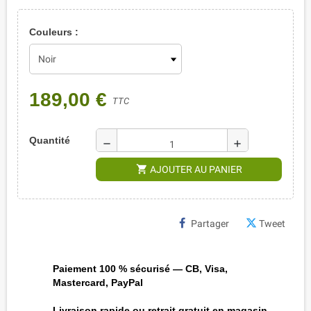
Couleurs :
189,00 €
TTC
Quantité
remove
add
shopping_cart
AJOUTER AU PANIER
Partager
Tweet
Paiement 100 % sécurisé — CB, Visa,
Mastercard, PayPal
Livraison rapide ou retrait gratuit en magasin