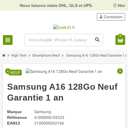
Nous faisons relais DHL, GLS et UPS.
⏰
Horaires :
Mardi,
person
Connexion
0
view_headline
search
chevron_right
chevron_right
chevron_right
High Tech
Smartphone Neuf
Samsung A16 128Go Neuf Garantie 1 a
chevron_left
chevron_right
NEUF
Samsung A16 128Go Neuf
Garantie 1 an
Marque
Samsung
Référence
A-000000-05323
EAN13
2100000042166