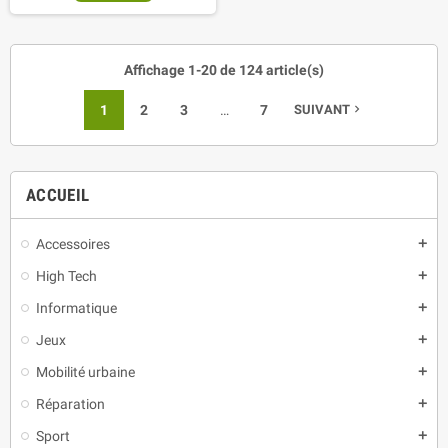
Affichage 1-20 de 124 article(s)
1
2
3
…
7
SUIVANT
navigate_next
ACCUEIL
Accessoires
add
High Tech
add
Informatique
add
Jeux
add
Mobilité urbaine
add
Réparation
add
Sport
add