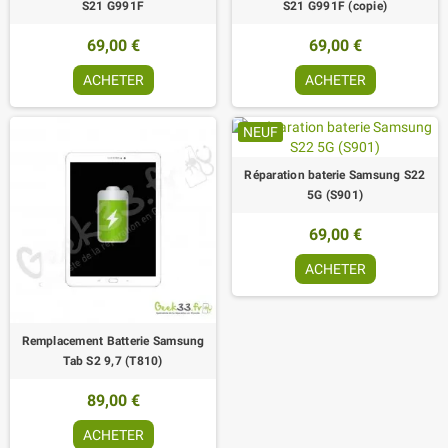
S21 G991F
S21 G991F (copie)
69,00 €
69,00 €
ACHETER
ACHETER
NEUF
Réparation baterie Samsung S22
5G (S901)
69,00 €
ACHETER
Remplacement Batterie Samsung
Tab S2 9,7 (T810)
89,00 €
ACHETER