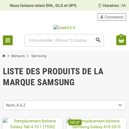
Nous faisons relais DHL, GLS et UPS.
⏰
Horaires :
Mardi, m
person
Connexion
0
view_headline
search
chevron_right
chevron_right
Marques
Samsung
LISTE DES PRODUITS DE LA
MARQUE SAMSUNG
Nom, A à Z
NEUF