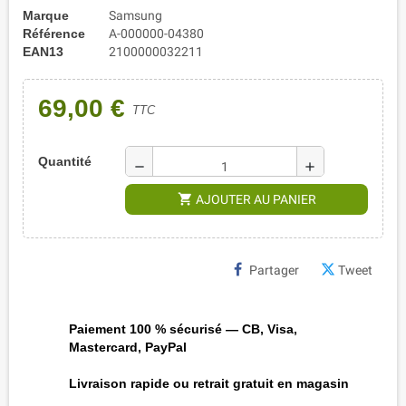
Marque
Samsung
Référence
A-000000-04380
EAN13
2100000032211
69,00 €
TTC
Quantité
remove
add
shopping_cart
AJOUTER AU PANIER
Partager
Tweet
Paiement 100 % sécurisé — CB, Visa,
Mastercard, PayPal
Livraison rapide ou retrait gratuit en magasin