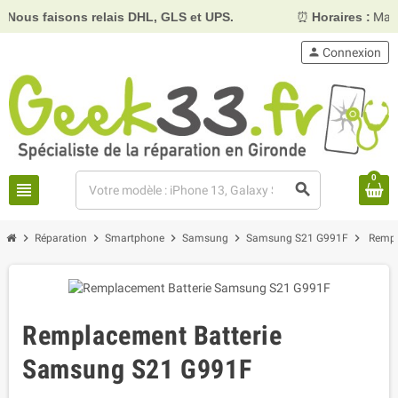
aisons relais DHL, GLS et UPS.
⏰
Horaires :
Mardi, mercr
person
Connexion
0
view_headline
search
chevron_right
chevron_right
chevron_right
chevron_right
chevron_right
Réparation
Smartphone
Samsung
Samsung S21 G991F
Rempl
Remplacement Batterie
Samsung S21 G991F