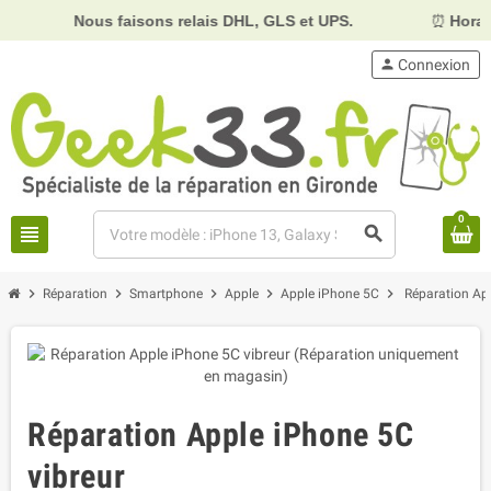
Nous faisons relais DHL, GLS et UPS.
⏰
Horaires :
Mard
person
Connexion
0
view_headline
search
chevron_right
chevron_right
chevron_right
chevron_right
chevron_right
Réparation
Smartphone
Apple
Apple iPhone 5C
Réparation Ap
Réparation Apple iPhone 5C
vibreur