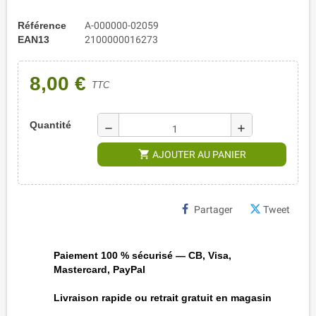
Référence
A-000000-02059
EAN13
2100000016273
8,00 €
TTC
Quantité
remove
add
shopping_cart
AJOUTER AU PANIER
Partager
Tweet
Paiement 100 % sécurisé — CB, Visa,
Mastercard, PayPal
Livraison rapide ou retrait gratuit en magasin