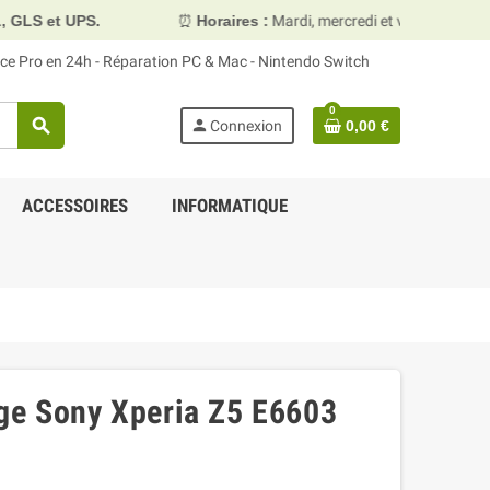
⏰
Horaires :
Mardi, mercredi et vendredi 10h00–13h30 & 1
face Pro en 24h - Réparation PC & Mac - Nintendo Switch
0
search
person
Connexion
0,00 €
ACCESSOIRES
INFORMATIQUE
ge Sony Xperia Z5 E6603