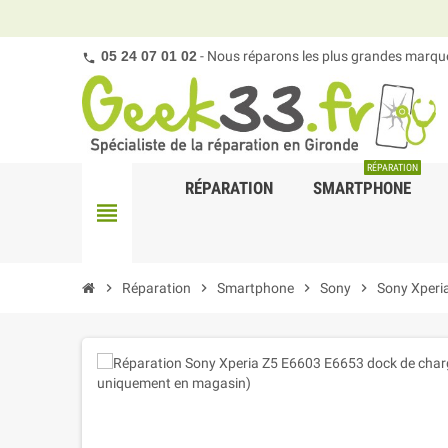
05 24 07 01 02
- Nous réparons les plus grandes marques
RÉPARATION
RÉPARATION
SMARTPHONE
view_headline
chevron_right
Réparation
chevron_right
Smartphone
chevron_right
Sony
chevron_right
Sony Xperi