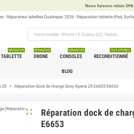
Nous faisons relais DHL, GLS et UPS.
 - Réparateur labellisé Qualirepar 2026 - Réparation tablette iPad, Sur
RÉPARATION
RÉPARATION
RÉPARATION
TOUT APPAREIL
TABLETTE
DRONE
CONSOLES
RECONDITIONNÉ
BLOG
a Z5
chevron_right
Réparation dock de charge Sony Xperia Z5 E6603 E6653
Réparation dock de char
zoom_out_map
E6653