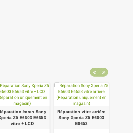
Réparation écran Sony
Réparation vitre arrière
Répar
Xperia Z5 E6603 E6653
Sony Xperia Z5 E6603
frontal
vitre + LCD
E6653
E6