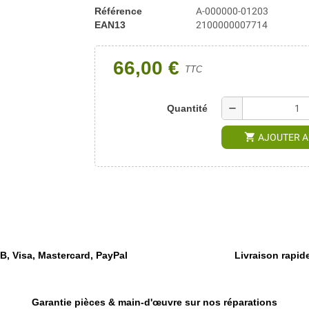
Référence
A-000000-01203
EAN13
2100000007714
66,00 €
TTC
remove
Quantité
shopping_cart
AJOUTER A
, Visa, Mastercard, PayPal
Livraison rapide
Garantie pièces & main-d'œuvre sur nos réparations