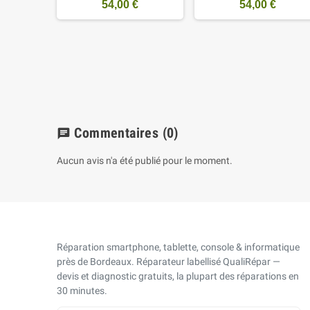
54,00 €
54,00 €
nt de
peria Z5
653
€
Commentaires
(0)
chat
Aucun avis n'a été publié pour le moment.
Réparation smartphone, tablette, console & informatique
près de Bordeaux. Réparateur labellisé QualiRépar —
devis et diagnostic gratuits, la plupart des réparations en
30 minutes.