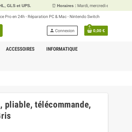
LS et UPS.
⏰
Horaires :
Mardi, mercredi et vendredi 10h0
face Pro en 24h - Réparation PC & Mac - Nintendo Switch
0
person
Connexion
0,00 €
ACCESSOIRES
INFORMATIQUE
, pliable, télécommande,
ris