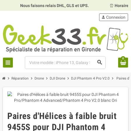
Nous faisons relais DHL, GLS et UPS.
⏰
Horaires :
Mardi, 
person
Connexion
0
view_headline
search
chevron_right
chevron_right
chevron_right
chevron_right
chevron_right
Réparation
Drone
DJI Drone
DJI Phantom 4 Pro V2.0
Paires d
Paires d'Hélices à faible bruit
9455S pour DJI Phantom 4