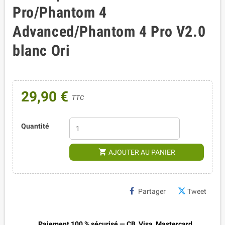
Pro/Phantom 4
Advanced/Phantom 4 Pro V2.0
blanc Ori
29,90 €
TTC
Quantité
shopping_cart
AJOUTER AU PANIER
Partager
Tweet
Paiement 100 % sécurisé — CB, Visa, Mastercard,