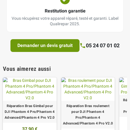
Restitution garantie
Vous récupérez votre appareil réparé, testé et garanti. Label
Qualirepar 2025.
05 24 07 01 02
Demander un devis gratuit
Vous aimerez aussi
Répa
Réparation Bras Gimbal pour
Réparation Bras roulement
DJI Phantom 4 Pro/Phantom 4
pour DJI Phantom 4
Pro
Advanced/Phantom 4 Pro V2.0
Pro/Phantom 4
Advanced/Phantom 4 Pro V2.0
37,90 €