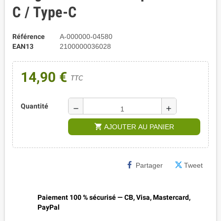
C / Type-C
Référence
A-000000-04580
EAN13
2100000036028
14,90 €
TTC
Quantité
remove
add
shopping_cart
AJOUTER AU PANIER
Partager
Tweet
Paiement 100 % sécurisé — CB, Visa, Mastercard,
PayPal