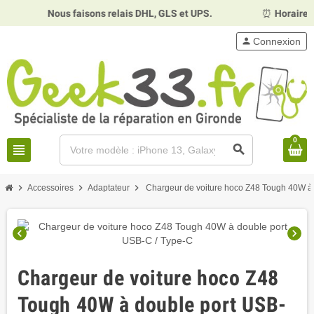
Nous faisons relais DHL, GLS et UPS.
⏰
Horaires :
M
person
Connexion
0
view_headline
search
chevron_right
chevron_right
chevron_right
Accessoires
Adaptateur
Chargeur de voiture hoco Z48 Tough 40W à 
chevron_left
chevron_right
Chargeur de voiture hoco Z48
Tough 40W à double port USB-