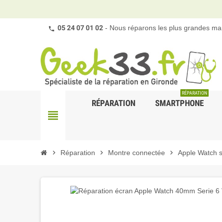
05 24 07 01 02
- Nous réparons les plus grandes mar
RÉPARATION
RÉPARATION
SMARTPHONE
view_headline
chevron_right
Réparation
chevron_right
Montre connectée
chevron_right
Apple Watch s