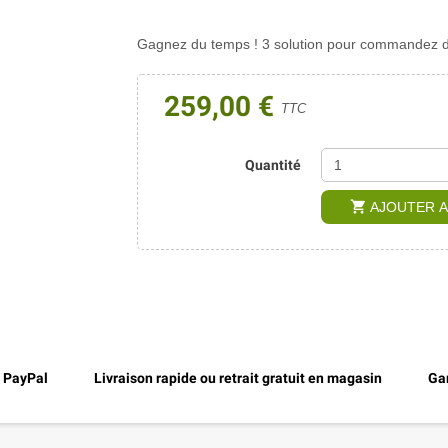
Gagnez du temps ! 3 solution pour commandez di
259,00 €
TTC
Quantité
shopping_cart
AJOUTER A
, PayPal
Livraison rapide ou retrait gratuit en magasin
Gar