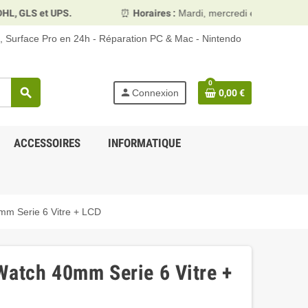
.
⏰
Horaires :
Mardi, mercredi et vendredi 10h00–13h30 &
d, Surface Pro en 24h - Réparation PC & Mac - Nintendo
0
search
person
Connexion
0,00 €
ACCESSOIRES
INFORMATIQUE
mm Serie 6 Vitre + LCD
Watch 40mm Serie 6 Vitre +