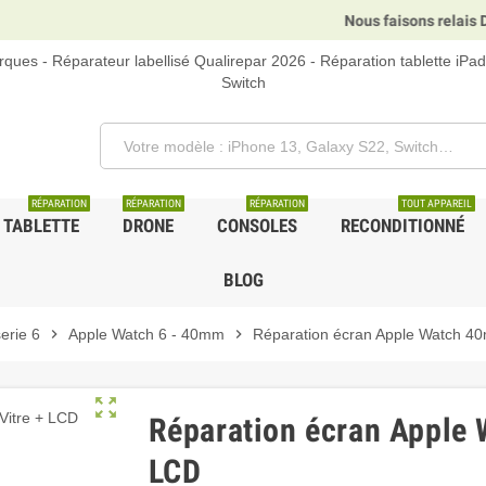
Nous faisons relais DHL, GLS et UPS
ques - Réparateur labellisé Qualirepar 2026 - Réparation tablette iPa
Switch
RÉPARATION
RÉPARATION
RÉPARATION
TOUT APPAREIL
TABLETTE
DRONE
CONSOLES
RECONDITIONNÉ
BLOG
erie 6
chevron_right
Apple Watch 6 - 40mm
chevron_right
Réparation écran Apple Watch 40
zoom_out_map
Réparation écran Apple 
LCD