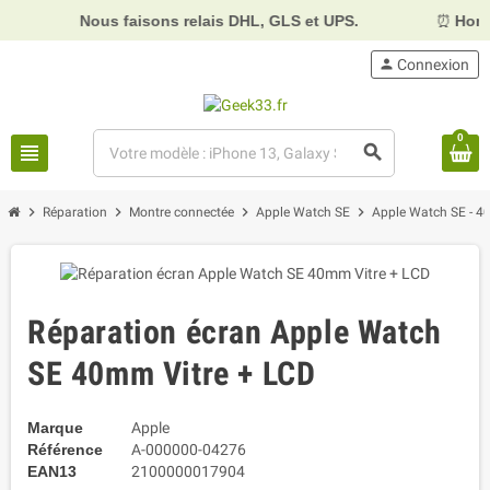
Nous faisons relais DHL, GLS et UPS.
⏰
Horaires :
Mar
person
Connexion
0
view_headline
search
chevron_right
chevron_right
chevron_right
chevron_right
Réparation
Montre connectée
Apple Watch SE
Apple Watch SE - 
Réparation écran Apple Watch
SE 40mm Vitre + LCD
Marque
Apple
Référence
A-000000-04276
EAN13
2100000017904