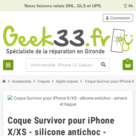
Nous faisons relais DHL, GLS et UPS.
⏰
Horai
person
Connexion
0
view_headline
search
chevron_right
chevron_right
chevron_right
chevron_right
Accessoires
Coques
Apple coques
Coque Survivor pour iPhone X/X
Coque Survivor pour iPhone
X/XS - silicone antichoc -