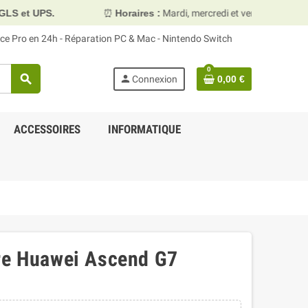
⏰
Horaires :
Mardi, mercredi et vendredi 10h00–13h30 & 15h0
face Pro en 24h - Réparation PC & Mac - Nintendo Switch
0
search
person
Connexion
0,00 €
ACCESSOIRES
INFORMATIQUE
ère Huawei Ascend G7