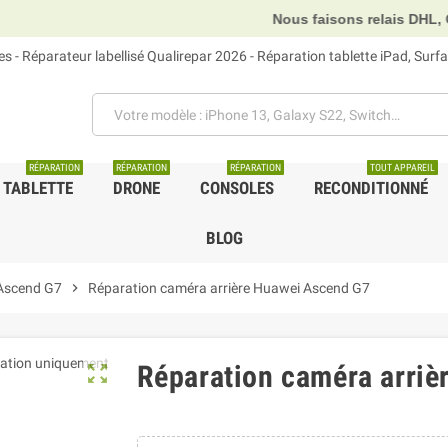
Nous faisons relais DHL, GLS et UPS.
 - Réparateur labellisé Qualirepar 2026 - Réparation tablette iPad, Sur
RÉPARATION
RÉPARATION
RÉPARATION
TOUT APPAREIL
TABLETTE
DRONE
CONSOLES
RECONDITIONNÉ
BLOG
Ascend G7
chevron_right
Réparation caméra arrière Huawei Ascend G7
Réparation caméra arri
zoom_out_map