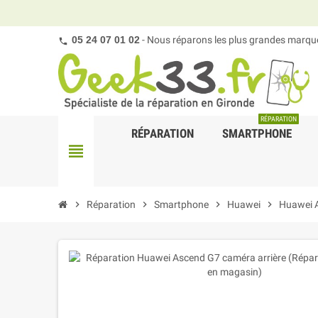
05 24 07 01 02
- Nous réparons les plus grandes marques
RÉPARATION
RÉPARATION
SMARTPHONE
view_headline
chevron_right
Réparation
chevron_right
Smartphone
chevron_right
Huawei
chevron_right
Huawei 